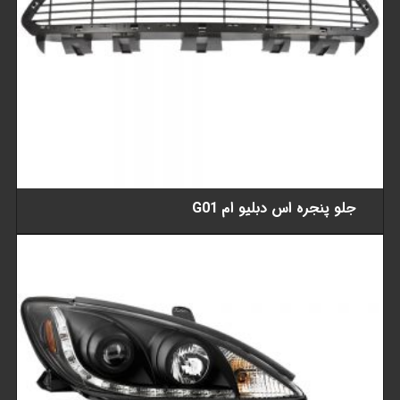
جلو پنجره اس دبلیو ام G01