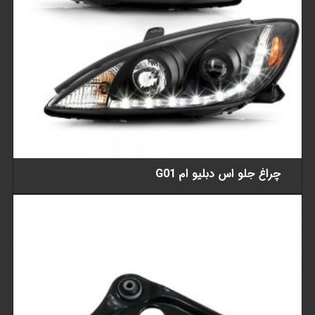
چراغ جلو اس دبلیو ام G01