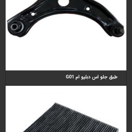
طبق جلو اس دبلیو ام G01