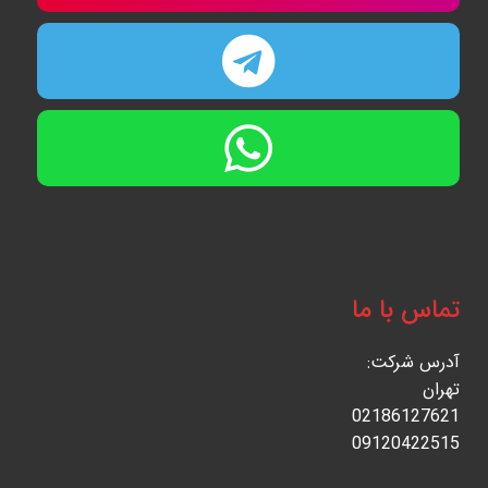
تماس با ما
آدرس شرکت:
تهران
02186127621
09120422515